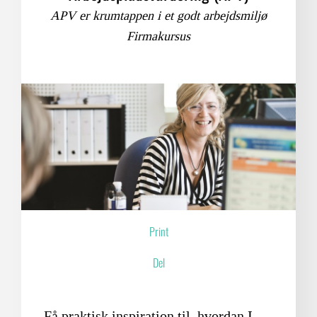
APV er krumtappen i et godt arbejdsmiljø
Firmakursus
Print
Del
Få praktisk inspiration til, hvordan I